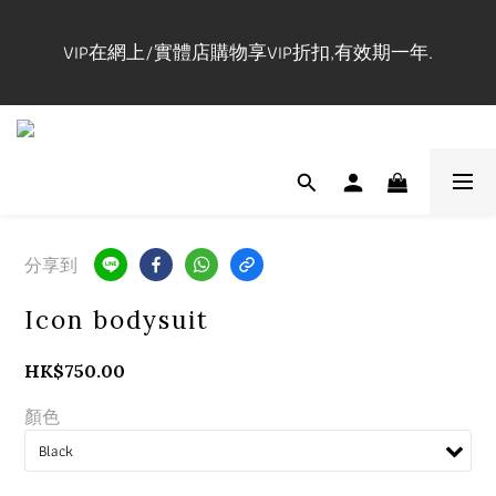
登記成為會員並購買正價貨品$1200立即成為Maxi VIP
VIP在網上/實體店購物享VIP折扣,有效期一年.
並即時享有全單VIP折扣.#請參閱購物流程#
實體店提供試身服務,門市地址:長沙灣道650號中國船
舶大廈1101室, 開放時間🕰️Mon-Fri 3-9pm, Sat-Sun 1-
7pm ,請先查詢休店日📲 
登記成為會員並購買正價貨品$1200立即成為Maxi VIP
分享到
並即時享有全單VIP折扣.#請參閱購物流程#
Icon bodysuit
HK$750.00
顏色