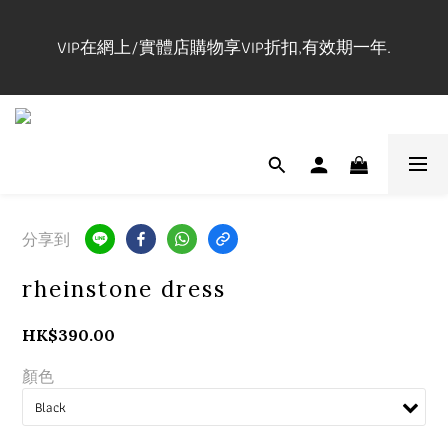
登記成為會員並購買正價貨品$1200立即成為Maxi VIP
VIP在網上/實體店購物享VIP折扣,有效期一年.
並即時享有全單VIP折扣.#請參閱購物流程#
實體店提供試身服務,門市地址:長沙灣道650號中國船
舶大廈1101室, 開放時間🕰️Mon-Fri 3-9pm, Sat-Sun 1-
7pm ,請先查詢休店日📲 
登記成為會員並購買正價貨品$1200立即成為Maxi VIP
分享到
並即時享有全單VIP折扣.#請參閱購物流程#
rheinstone dress
HK$390.00
顏色