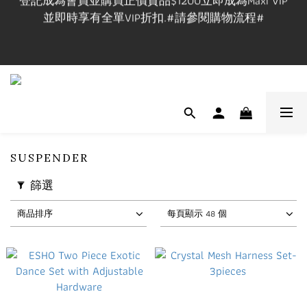
並即時享有全單VIP折扣.#請參閱購物流程#
登記成為會員並購買正價貨品$1200立即成為Maxi VIP
並即時享有全單VIP折扣.#請參閱購物流程#
VIP在網上/實體店購物享VIP折扣,有效期一年.
實體店提供試身服務,門市地址:長沙灣道650號中國船
舶大廈1101室, 開放時間🕰️Mon-Fri 3-9pm, Sat-Sun 1-
7pm ,請先查詢休店日📲 
SUSPENDER
篩選
登記成為會員並購買正價貨品$1200立即成為Maxi VIP
並即時享有全單VIP折扣.#請參閱購物流程#
商品排序
每頁顯示 48 個