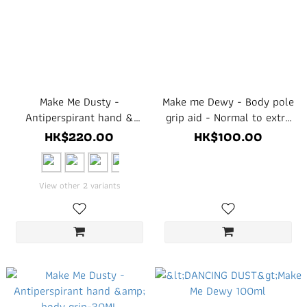
Make Me Dusty -
Make me Dewy - Body pole
Antiperspirant hand &
grip aid - Normal to extra
body grip-80ML
dry skin-30ml
HK$220.00
HK$100.00
View other 2 variants