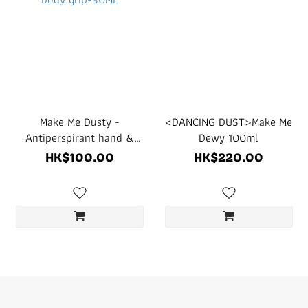
Make Me Dusty -
<DANCING DUST>Make Me
Antiperspirant hand &
Dewy 100ml
body grip-30ML
HK$100.00
HK$220.00