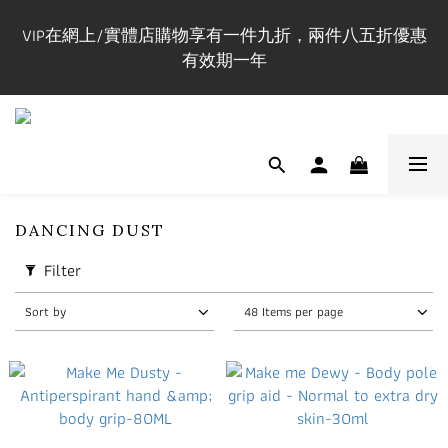
購買正價貨品$1200立即成為Maxi VIP並即時享有全單
VIP在網上/實體店購物享有一件九折，兩件八五折優惠
85折
有效期一年
門市開放時間 Mon-Fri 3-9pm, Sat-Sun 1-7pm 年中無休.
實體店提供試身服務 地址:荔枝角永康街79號創匯國際
中心25C
購買正價貨品$1200立即成為Maxi VIP並即時享有全單
DANCING DUST
85折
Filter
Sort by
48 Items per page