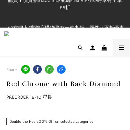
85折
購買正價貨品$1200立即成為Maxi VIP並即時享有全單
85折
VIP在網上/實體店購物享有一件九折，兩件八五折優惠
有效期一年
門市開放時間 Mon-Fri 3-9pm, Sat-Sun 1-7pm 年中無休.
實體店提供試身服務 地址:荔枝角永康街79號創匯國際
中心25C
Share
購買正價貨品$1200立即成為Maxi VIP並即時享有全單
Red Chrome with Back Diamond
85折
PREORDER  8-10 星期
Double the Heels,20% Off on selected categories