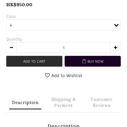
HK$950.00
Color
Quantity
ADD TO CART
BUY NOW
Add to Wishlist
Shipping &
Customer
Description
Payment
Reviews
Description