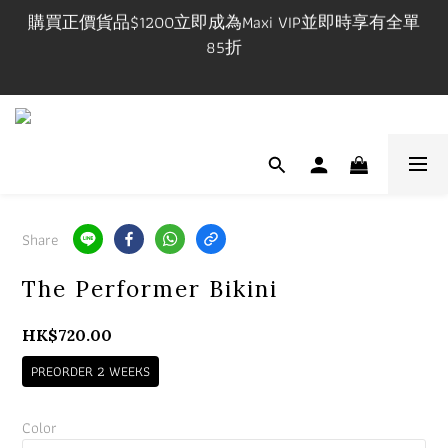
購買正價貨品$1200立即成為Maxi VIP並即時享有全單
購買正價貨品$1200立即成為Maxi VIP並即時享有全單
85折
85折
VIP在網上/實體店購物享有一件九折，兩件八五折優惠
有效期一年
門市開放時間 Mon-Fri 3-9pm, Sat-Sun 1-7pm 年中無休.
實體店提供試身服務 地址:荔枝角永康街79號創匯國際
Share
中心25C
The Performer Bikini
購買正價貨品$1200立即成為Maxi VIP並即時享有全單
85折
HK$720.00
PREORDER 2 WEEKS
Color